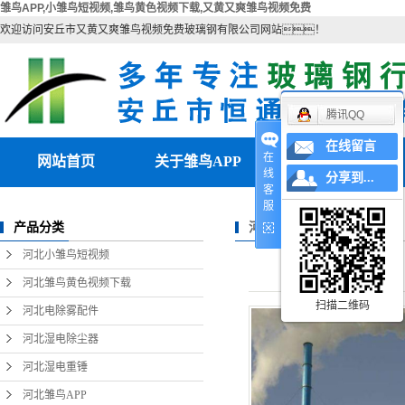
雏鸟APP,小雏鸟短视频,雏鸟黄色视频下载,又黄又爽雏鸟视频免费
欢迎访问安丘市又黄又爽雏鸟视频免费玻璃钢有限公司网站！
腾讯QQ
在线留言
在
网站首页
关于雏鸟APP
产品中心
线
分享到...
客
公司简介
河北小雏鸟短视频
服
河北雏鸟APP
产品分类
联系雏鸟APP
河北雏鸟黄色视频下载
河北小雏鸟短视频
营业执照
河北电除雾配件
河北雏鸟黄色视频下载
扫描二维码
河北湿电除尘器
河北电除雾配件
河北湿电除尘器
河北湿电重锤
河北湿电重锤
河北雏鸟APP
河北雏鸟APP