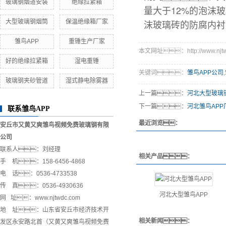
玻璃钢烟道安装
绝缘拉紧箱
量大于12%的泡沫
沫玻璃砖的防腐内衬
大型玻璃钢烟筒
保温绝缘箱厂家
雏鸟APP
重锤生产厂家
本文网址：http://www.njtwdc
好的绝缘拉紧箱
湿电重锤
关键词：
雏鸟APP公司
,
玻璃钢夹砂管道
湿式静电除雾器
上一篇：
河北大型玻璃
下一篇：
河北雏鸟APP
联系雏鸟APP
最近浏览：
安丘市又黄又爽雏鸟视频免费玻璃钢有限
公司
联系人：刘经理
相关产品：
手 机：158-6456-4868
电 话：0536-4733538
传 真：0536-4930636
河北大型雏鸟APP
网 址：www.njtwdc.com
地 址：山东省安丘市经济技术开
相关新闻：
发区永安路北首（又黄又爽雏鸟视频免费