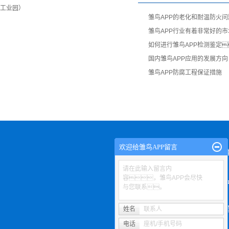
工业园）
雏鸟APP的老化和耐温防火问
雏鸟APP行业有着非常好的
如何进行雏鸟APP检测鉴定
国内雏鸟APP应用的发展方向
雏鸟APP防腐工程保证措施
欢迎给雏鸟APP留言
关于雏
请在此输入留言内
容，雏鸟APP会尽快
产
与您联系。
工
姓名
联系人
电话
座机/手机号码