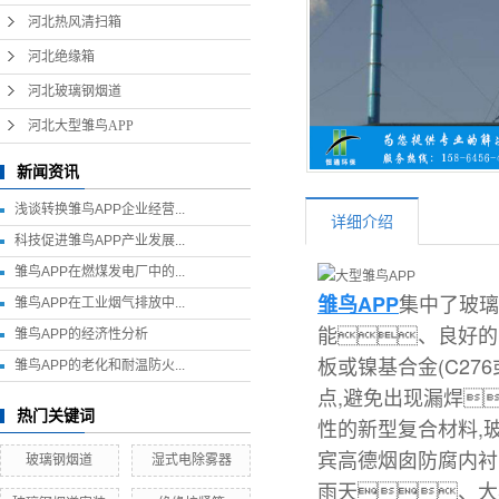
河北热风清扫箱
河北热风清扫箱
河北绝缘箱
河北绝缘箱
河北玻璃钢烟道
河北玻璃钢烟道
河北大型雏鸟APP
河北大型雏鸟APP
新闻资讯
浅谈转换雏鸟APP企业经营...
详细介绍
科技促进雏鸟APP产业发展...
雏鸟APP在燃煤发电厂中的...
集中了玻璃
雏鸟APP
雏鸟APP在工业烟气排放中...
能、良好的
雏鸟APP的经济性分析
板或镍基合金(C27
雏鸟APP的老化和耐温防火...
点,避免出现漏焊
热门关键词
性的新型复合材料,
宾高德烟囱防腐内衬
玻璃钢烟道
湿式电除雾器
雨天、大