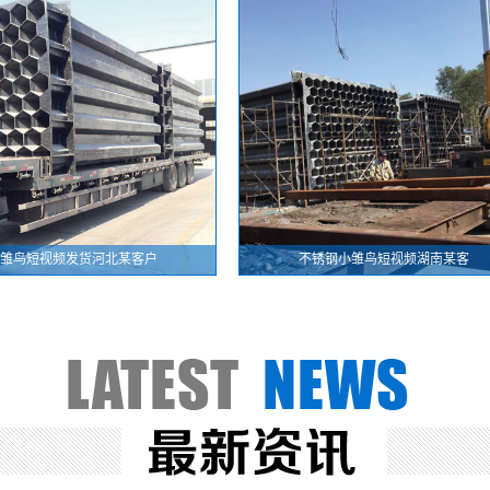
鸟短视频发货河北某客户
不锈钢小雏鸟短视频湖南某客