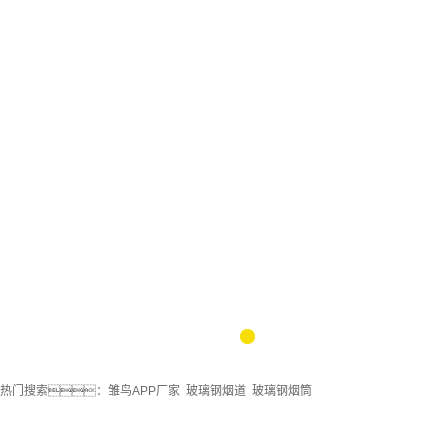
山东热风清扫箱
山东绝缘箱
山东玻璃钢烟道
山东大型雏鸟APP
1
2
3
热门搜索：
雏鸟APP厂家
玻璃钢烟道
玻璃钢烟筒