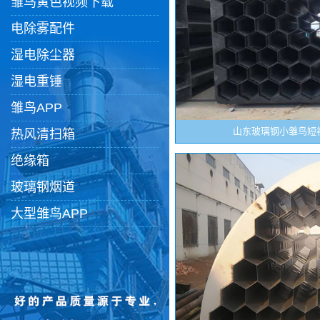
雏鸟黄色视频下载
电除雾配件
湿电除尘器
湿电重锤
雏鸟APP
山东玻璃钢小雏鸟短
热风清扫箱
绝缘箱
玻璃钢烟道
大型雏鸟APP