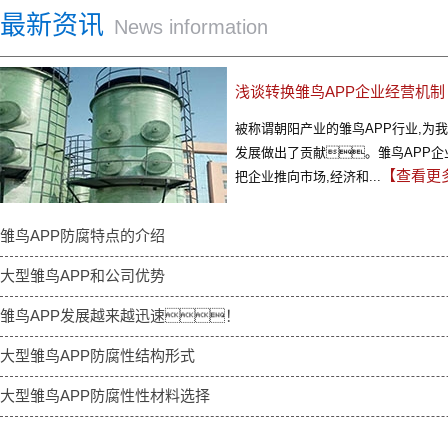
最新资讯
News information
浅谈转换雏鸟APP企业经营机制
被称谓朝阳产业的雏鸟APP行业,为
发展做出了贡献。雏鸟APP企
【查看更
把企业推向市场,经济和...
雏鸟APP防腐特点的介绍
大型雏鸟APP和公司优势
雏鸟APP发展越来越迅速！
大型雏鸟APP防腐性结构形式
大型雏鸟APP防腐性性材料选择