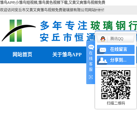
雏鸟APP,小雏鸟短视频,雏鸟黄色视频下载,又黄又爽雏鸟视频免费
欢迎访问安丘市又黄又爽雏鸟视频免费玻璃钢有限公司网站！
腾讯QQ
在线留言
在
网站首页
关于雏鸟APP
产品中心
线
分享到...
客
公司简介
山东小雏鸟短视频
服
联系雏鸟APP
山东雏鸟黄色视频下载
营业执照
山东电除雾配件
扫描二维码
山东湿电除尘器
山东湿电重锤
山东雏鸟APP