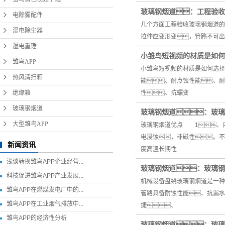
热风清扫箱
玻璃钢烟道：工程验收
电除雾配件
绝缘箱
几个方面工程验收玻璃钢烟道的
湿电除尘器
拉伸应变形变，管路不可出
玻璃钢烟道
湿电重锤
小雏鸟短视频的材质是如何
大型雏鸟APP
雏鸟APP
小雏鸟短视频的材质是如何选择
热风清扫箱
能、耐点蚀性能、耐
绝缘箱
性、抗蠕变
玻璃钢烟道
玻璃钢烟道：玻璃
大型雏鸟APP
玻璃钢烟道优点 1、
电浸蚀，非磁性。不
新闻资讯
度高溫长期性
浅谈转换雏鸟APP企业经营...
玻璃钢烟道：玻璃钢
科技促进雏鸟APP产业发展...
机械设备盘绕玻璃钢烟道是一种
雏鸟APP在燃煤发电厂中的...
管路具备耐蚀性能、抗漏水
雏鸟APP在工业烟气排放中...
捷、
雏鸟APP的经济性分析
玻璃钢烟道：玻璃