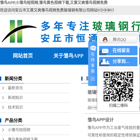
雏鸟APP,小雏鸟短视频,雏鸟黄色视频下载,又黄又爽雏鸟视频免费
欢迎访问安丘市又黄又爽雏鸟视频免费玻璃钢有限公司网站！
腾讯QQ
在线留言
在
网站首页
关于雏鸟APP
产品中心
线
分享到...
客
公司简介
小雏鸟短视频
服
新闻资讯
新闻分类
联系雏鸟APP
雏鸟黄色视频下载
最新资讯
玻璃钢烟道维护需要的注意
营业执照
电除雾配件
新闻知识
玻璃钢烟道维护需要的注意事项
扫描二维码
湿电除尘器
技术知识
品，也称排风道
湿电重锤
雏鸟APP设计
产品分类
雏鸟APP作为工业废气排放的
雏鸟APP
小雏鸟短视频
可靠性和使用的稳定性得到保证
雏鸟黄色视频下载