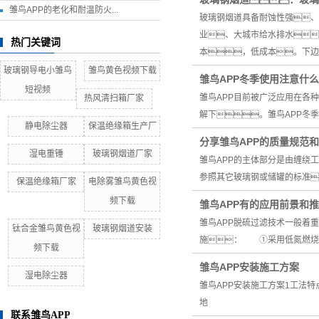
雏鸟APP的老化和耐温防火...
玻璃钢烟道具备耐蚀性强、
业、大城市给水排水
热门关键词
本，低成本。下边
玻璃钢导电小雏鸟
雏鸟黄色视频下载
雏鸟APP冬季使用注意什么
短视频
雏鸟APP目前被广泛应用在各
热风清扫箱厂家
解下。雏鸟APP冬
静电除尘器
保温绝缘箱生产厂
分享雏鸟APP的质量规范
湿电重锤
玻璃钢烟道厂家
雏鸟APP的主体部分是由缠绕
参照其它玻璃钢或储罐的标准
保温绝缘箱厂家
电除雾雏鸟黄色视
频下载
雏鸟APP有的应用前景和
雏鸟APP脱硫过滤技术一般着
钛合金雏鸟黄色视
玻璃钢烟道安装
施： ①采用低氮燃烧
频下载
雏鸟APP安装施工方案
湿电除尘器
雏鸟APP安装施工方案1工法
地
联系雏鸟APP