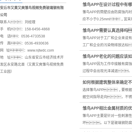
雏鸟APP在设计过程中有
安丘市又黄又爽雏鸟视频免费玻璃钢有限
雏鸟APP的筒壁应由防腐蚀内
公司
应不小于0.25mm，宜
联系人：刘经理
手 机：158-6456-4868
雏鸟APP需要认真选择吗
电 话：0536-4733538
雏鸟APP对于工厂和企业来说
传 真：0536-4930636
工厂和企业的污染物排放达标
网 址：www.njtwdc.com
雏鸟APP老化的问题应该
地 址：山东省安丘市经济技术开
雏鸟APP因为工作中接触有腐
发区永安路北首（又黄又爽雏鸟视频免费
过程中会出现光泽减退、
工业园）
如何根据建筑整体来确定不
选择雏鸟APP，要根
据空间指导走向，不锈
雏鸟APP相比金属材质的
雏鸟APP主要是针对一些刺激
坏。以下是玻璃钢防腐