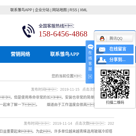
联系雏鸟APP
|
企业分站
|
网站地图
|
RSS
|
XML
全国客服热线：
158-6456-4868
腾讯QQ
在线留言
在
营销网络
联系雏鸟APP
线
分享到...
客
服
您的当前位置：
首 页
>>
新闻资讯
发布时间：2019-11-15 点击次数：194
短，但是使用寿命非常的长，安装也非常的简单，制造
扫描二维码
P一起来了解一下。 烟道由于工作温度会很高、烟气的
发布时间：2019-11-14 点击次数：202
日益重要起来。为此，许多单位越来越青睐选用玻璃冷却塔