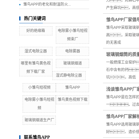
力，对麻石
雏鸟APP的老化和耐温防火...
产生麻坑，高
热门关键词
雏鸟APP厂家倡
雏鸟APP采取玻
好的绝缘箱
电除雾小雏鸟短视
高，采取玻璃
频束厂
的无害成
湿式电除尘器
电除雾器
玻璃钢烟筒的质
一般燃煤工业窑炉
哪里有雏鸟黄色视
玻璃钢烟道
石中含有的钙
频下载厂家
湿式静电除尘器
坑，高低
小雏鸟短视频
雏鸟APP
浅谈雏鸟APP厂
雏鸟APP是在怎
电除雾小雏鸟短视
雏鸟黄色视频下载
一。过
频
雏鸟APP厂家解
玻璃钢烟道生产厂
雏鸟APP选用玻
好、造价低
联系雏鸟APP