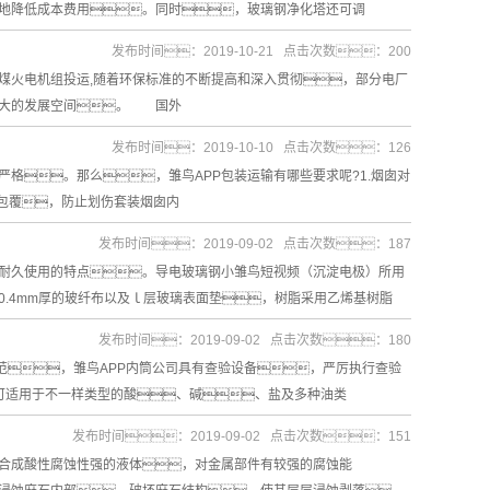
地降低成本费用。同时，玻璃钢净化塔还可调
发布时间：2019-10-21 点击次数：200
煤火电机组投运,随着环保标准的不断提高和深入贯彻，部分电厂
巨大的发展空间。 国外
发布时间：2019-10-10 点击次数：126
格。那么，雏鸟APP包装运输有哪些要求呢?1.烟囱对
包覆，防止划伤套装烟囱内
发布时间：2019-09-02 点击次数：187
耐久使用的特点。导电玻璃钢小雏鸟短视频（沉淀电极）所用
.4mm厚的玻纤布以及ｌ层玻璃表面垫，树脂采用乙烯基树脂
发布时间：2019-09-02 点击次数：180
范，雏鸟APP内筒公司具有查验设备，严厉执行查验
可适用于不一样类型的酸、碱、盐及多种油类
发布时间：2019-09-02 点击次数：151
合成酸性腐蚀性强的液体，对金属部件有较强的腐蚀能