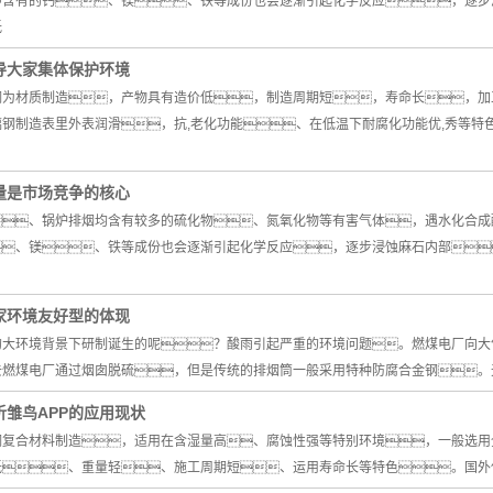
中含有的钙、镁、铁等成份也会逐渐引起化学反应，逐步
低
导大家集体保护环境
璃钢为材质制造，产物具有造价低，制造周期短，寿命长，
钢制造表里外表润滑，抗,老化功能、在低温下耐腐化功能优,秀等特
量是市场竞争的核心
、锅炉排烟均含有较多的硫化物、氮氧化物等有害气体，遇水化合成
、镁、铁等成份也会逐渐引起化学反应，逐步浸蚀麻石内部
家环境友好型的体现
样的大环境背景下研制诞生的呢？酸雨引起严重的环境问题。燃煤电厂向
去燃煤电厂通过烟囱脱硫，但是传统的排烟筒一般采用特种防腐合金钢。
析雏鸟APP的应用现状
璃钢复合材料制造，适用在含湿量高、腐蚀性强等特别环境，一般选
、重量轻、施工周期短、运用寿命长等特色。国外使