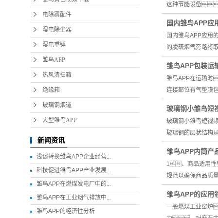
这种节能设备
电除雾配件
国内雏鸟APP应
湿电除尘器
国内雏鸟APP应用
湿电重锤
的脱硫烟气旁路将
雏鸟APP
雏鸟APP包装运
热风清扫箱
雏鸟APP在运输时
绝缘箱
连接部位有气垫膜包
玻璃钢烟道
玻璃钢小雏鸟短
大型雏鸟APP
玻璃钢小雏鸟短视
玻璃钢的层状结构从
新闻资讯
雏鸟APP内筒产
浅谈转换雏鸟APP企业经营...
1、商品适用性
科技促进雏鸟APP产业发展...
规范以确保商品质
雏鸟APP在燃煤发电厂中的...
雏鸟APP的应
雏鸟APP在工业烟气排放中...
一般燃煤工业窑炉
雏鸟APP的经济性分析