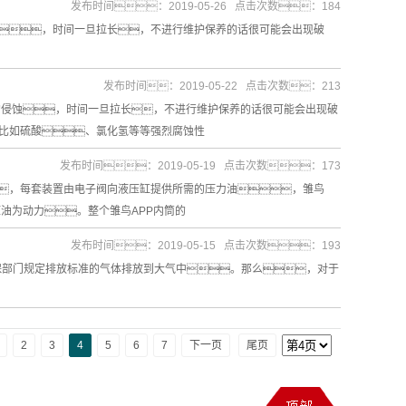
发布时间：2019-05-26 点击次数：184
蚀，时间一旦拉长，不进行维护保养的话很可能会出现破
发布时间：2019-05-22 点击次数：213
的侵蚀，时间一旦拉长，不进行维护保养的话很可能会出现破
，比如硫酸、氯化氢等等强烈腐蚀性
发布时间：2019-05-19 点击次数：173
，每套装置由电子阀向液压缸提供所需的压力油，雏鸟
油为动力。整个雏鸟APP内筒的
发布时间：2019-05-15 点击次数：193
环保部门规定排放标准的气体排放到大气中。那么，对于
2
3
4
5
6
7
下一页
尾页