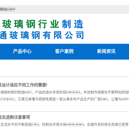
网站！
产品中心
客户案例
新闻资讯
小雏鸟短视频
客户案例
最新资讯
雏鸟黄色视频下载
新闻知识
性设计适应不同工作的需要!
电除雾配件
技术知识
是玻璃钢材质的制造，产品的造价非常的低，并且制作周期也不算特别的
湿电除尘器
滑，又黄又爽雏鸟视频免费是一家从事多年产品生产的厂家，让雏鸟AP
湿电重锤
类及选购注意事项
雏鸟APP
民生活水平的不断提高，控制水环境污染，合理开发利用水资源已变得