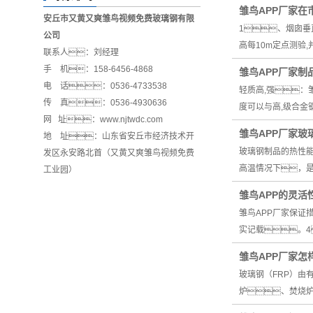
雏鸟APP厂家在
安丘市又黄又爽雏鸟视频免费玻璃钢有限
1、烟囱垂
公司
高每10m定点测验
联系人：刘经理
手 机：158-6456-4868
雏鸟APP厂家
电 话：0536-4733538
轻质高,强：
传 真：0536-4930636
度可以与高,级合金
网 址：www.njtwdc.com
雏鸟APP厂家
地 址：山东省安丘市经济技术开
玻璃钢制品的热性能良
发区永安路北首（又黄又爽雏鸟视频免费
高温情况下，是
工业园）
雏鸟APP的灵
雏鸟APP厂家保证
实记载。
雏鸟APP厂家怎
玻璃钢（FRP）
炉、焚烧炉