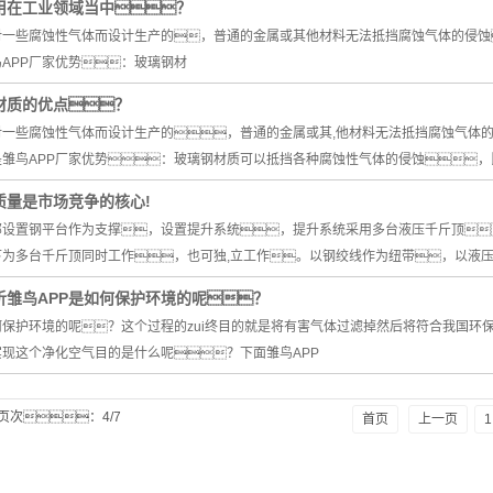
运用在工业领域当中？
针对一些腐蚀性气体而设计生产的，普通的金属或其他材料无法抵挡腐蚀气体的侵
APP厂家优势：玻璃钢材
材质的优点？
对一些腐蚀性气体而设计生产的，普通的金属或其,他材料无法抵挡腐蚀气体
是雏鸟APP厂家优势：玻璃钢材质可以抵挡各种腐蚀性气体的侵蚀
质量是市场竞争的核心!
顶部设置钢平台作为支撑，设置提升系统，提升系统采用多台液压千斤顶
下为多台千斤顶同时工作，也可独,立工作。以钢绞线作为纽带，以液压
析雏鸟APP是如何保护环境的呢？
何保护环境的呢？这个过程的zui终目的就是将有害气体过滤掉然后将符合我国
实现这个净化空气目的是什么呢？下面雏鸟APP
页次：4/7
首页
上一页
1