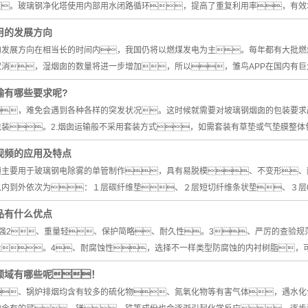
热风清扫箱
。玻璃钢净化塔使用内部用水闭路循环，提高了重复利用率，有效
绝缘箱
用的发展方向
的发展方向在相当长的时间内，我国仍将以燃煤发电为主。每年都有大批燃
玻璃钢烟道
取消，湿烟囱的数量将进一步增加，所以，雏鸟APP在国内有
大型雏鸟APP
输有哪些要求呢?
，难免会遇到各种各样的突发状况。这时候就需要对坡璃钢烟囱的包装要求严
装。2.烟囱运输般不采用套装方式，如需套装有草垫或气垫膜整体
视频的应用及特点
频主要用于玻璃钢电除雾的单管制作，具有易脱模、不变形、
内到外依次为：１层碳纤维垫、２层短切纤维条状垫、３层0
品有什么优点
强2、重量轻、保护简略、耐久性。3、严厉的查验规
量。4、耐腐蚀性，选择不一样类型防腐蚀的内衬树脂，
用领域有哪些呢！
、锅炉排烟均含有较多的硫化物、氮氧化物等有害气体，遇水化