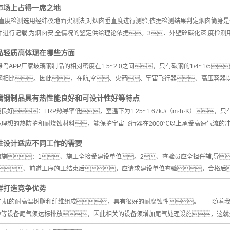
市场上占得一席之地
直度检测选用经纬仪地面实测法,对烟囱垂直度进行测验,依据检测结果判定烟囱筒身
,并进行记载,为烟囱安,全情况的鉴定供给理论依据。3、外壁砼碳化深,度检测
制品轻质高体现在哪些方面
雏鸟APP厂家玻璃钢制品的相对密度在1.5~2.0之间，只有碳钢的1/4~1/
钢相比。因此，在航,空、火箭、宇宙飞行器、高压容器
玻璃钢制品具有热性能良好和可设计性好等特点
好：FRP热导率低，室温下为1.25~1.67kJ/（m·h·K），只
理想的热防护和耐烧蚀材料，能保护宇宙飞行器在2000℃以上承受高速气流的
活性设计适应不同工作的需要
措施：1、施工全接受建设单位。2、查验员应全担任辅,导
4、前道工序施工结束后，应请求建设单位查验，合格后
样打造竞争优势
由有,机的耐高温树脂和纤维组成，具有很好的耐腐蚀性。 随着
等设备尾气须达标排放，因此相关的设备须增加尾气处理设施，这就对