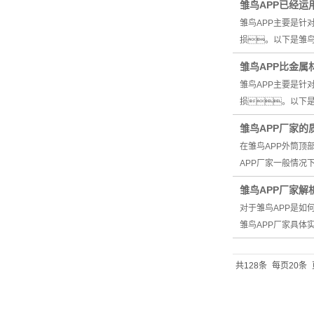
雏鸟APP已经
雏鸟APP主要是
损。以下是雏鸟
雏鸟APP比金属
雏鸟APP主要是针
损。以下
雏鸟APP厂家的
在雏鸟APP外筒
APP厂家一般情况
雏鸟APP厂家解
对于雏鸟APP是如
雏鸟APP厂家具体
共128条
每页20条