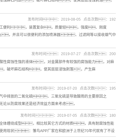
浸蚀麻石内部，破坏麻石结构，使其层层浸蚀剥落，
发布时间：2019-08-05 点击次数：192
加工便利，装置复杂，质量轻，强度、刚度
色，并且可以很便利的添加喷淋器、过滤网等以接收烟气中
发布时间：2019-07-27 点击次数：200
酸性腐蚀性强的液体，对金属部件有较强的腐蚀能力，对麻
，破坏麻石结构，使其层层浸蚀剥落，产生麻
发布时间：2019-07-20 点击次数：195
大气中排放的二氧化硫、三氧化硫是导致酸雨的主要原因之
无论从防腐效果还是经济效益方面来考虑，
发布时间：2019-07-05 点击次数：180
用全体缠绕成型，相比较其它方式的材质，具有耐腐蚀性能
用现状：雏鸟APP厂家在和欧洲于上世纪70年代就有了不设